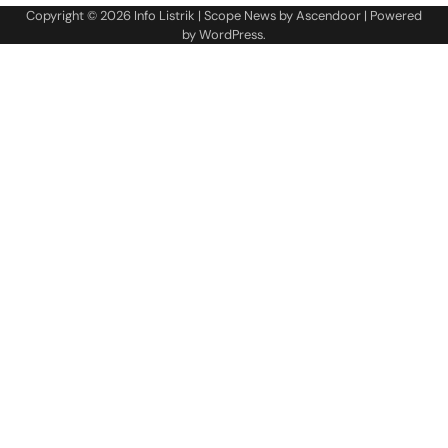
Copyright © 2026
Info Listrik
| Scope News by
Ascendoor
| Powered
by
WordPress
.