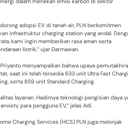
i energi dalam menekan emisi karbon di sektor
dorong adopsi EV di tanah air, PLN berkomitmen
n infrastruktur charging station yang andal. Deng
ata, kami ingin memberikan rasa aman serta
daraan listrik,” ujar Darmawan.
Adi Priyanto menyampaikan bahwa upaya pemutakhir
t, saat ini telah tersedia 633 unit Ultra Fast Charg
ing, serta 859 unit Standard Charging.
ualitas layanan. Hadirnya teknologi pengisian daya 
nxiety para pengguna EV,” jelas Adi.
n Home Charging Services (HCS) PLN juga melonjak