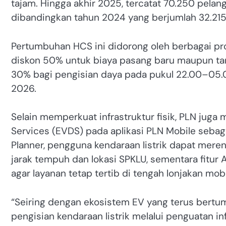
tajam. Hingga akhir 2025, tercatat 70.250 pela
dibandingkan tahun 2024 yang berjumlah 32.215
Pertumbuhan HCS ini didorong oleh berbagai pr
diskon 50% untuk biaya pasang baru maupun tamb
30% bagi pengisian daya pada pukul 22.00–05.00
2026.
Selain memperkuat infrastruktur fisik, PLN juga m
Services (EVDS) pada aplikasi PLN Mobile sebaga
Planner, pengguna kendaraan listrik dapat me
jarak tempuh dan lokasi SPKLU, sementara fitu
agar layanan tetap tertib di tengah lonjakan mobi
“Seiring dengan ekosistem EV yang terus bertu
pengisian kendaraan listrik melalui penguatan in