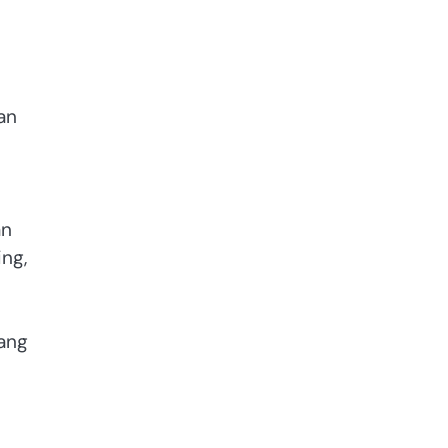
an
an
ing,
yang