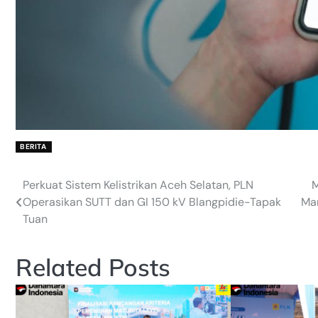
BERITA
Perkuat Sistem Kelistrikan Aceh Selatan, PLN
M
Post
Operasikan SUTT dan GI 150 kV Blangpidie-Tapak
Man
navigation
Tuan
Related Posts