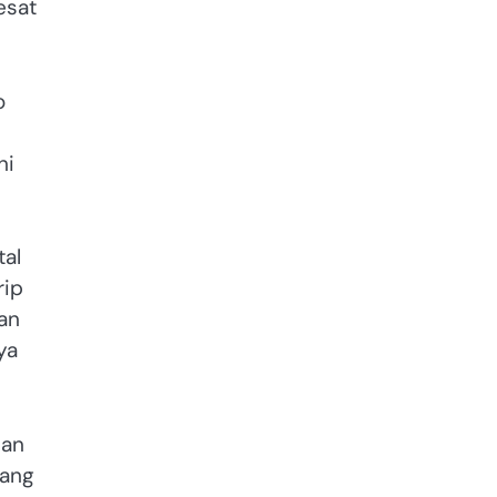
esat
o
ni
tal
rip
an
ya
nan
yang