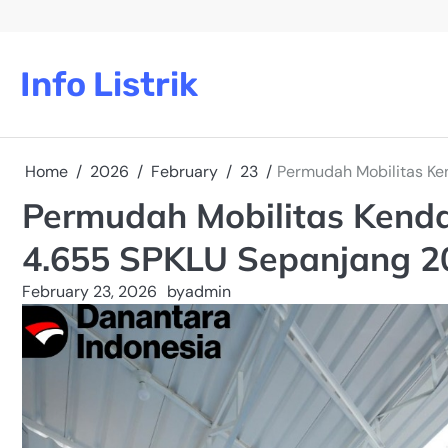
Skip
to
content
Info Listrik
Home
2026
February
23
Permudah Mobilitas Ke
Permudah Mobilitas Kenda
4.655 SPKLU Sepanjang 2
February 23, 2026
by
admin