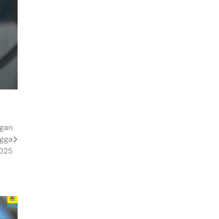
ggan
ngga
025