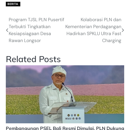
BERITA
Program TJSL PLN Pusertif
Kolaborasi PLN dan
Post
Terbukti Tingkatkan
Kementerian Perdagangan
navigation
Kesiapsiagaan Desa
Hadirkan SPKLU Ultra Fast
Rawan Longsor
Charging
Related Posts
Pembangunan PSEL Bali Resmi Dimulai, PLN Dukung