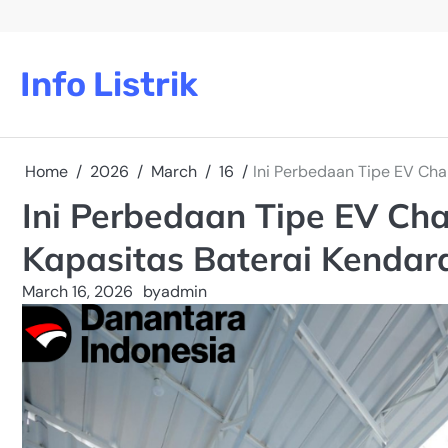
Skip
to
content
Info Listrik
Home
2026
March
16
Ini Perbedaan Tipe EV Cha
Ini Perbedaan Tipe EV Ch
Kapasitas Baterai Kendar
March 16, 2026
by
admin