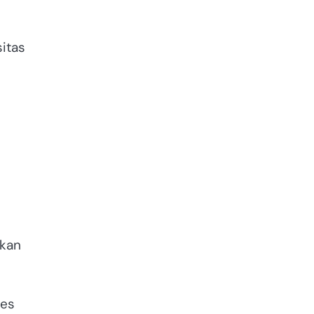
itas
akan
ses