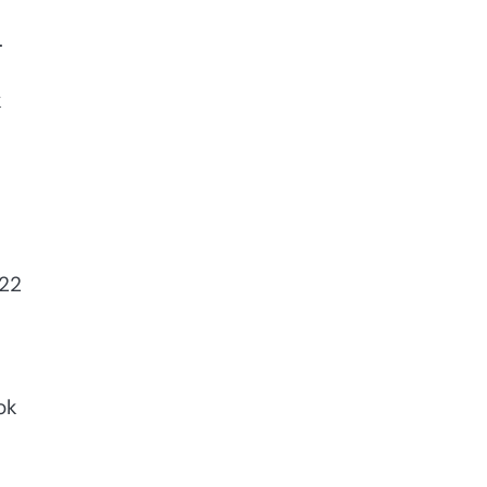
.
k
 22
ok