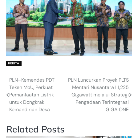
BERITA
PLN–Kemendes PDT
PLN Luncurkan Proyek PLTS
Post
Teken MoU, Perkuat
Mentari Nusantara I 1,225
navigation
Pemanfaatan Listrik
Gigawatt melalui Strategi
untuk Dongkrak
Pengadaan Terintegrasi
Kemandirian Desa
GIGA ONE
Related Posts