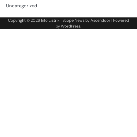
Uncategorized
Copyright © 2026
Info Listrik
| Scope News by
Ascendoor
| Powered
by
WordPress
.