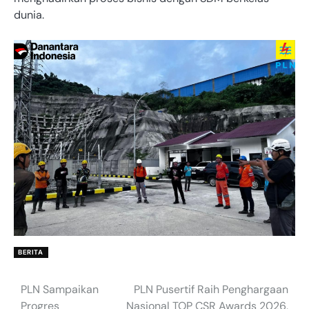
dunia.
BERITA
PLN Sampaikan
PLN Pusertif Raih Penghargaan
Post
Progres
Nasional TOP CSR Awards 2026,