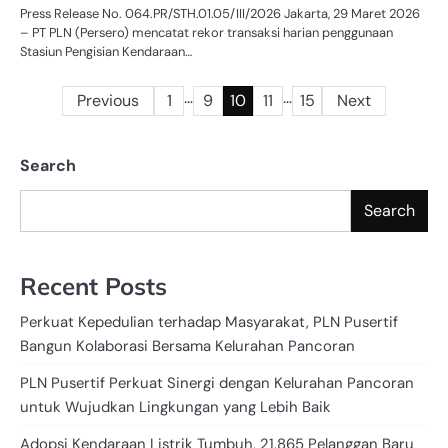
Press Release No. 064.PR/STH.01.05/III/2026 Jakarta, 29 Maret 2026
– PT PLN (Persero) mencatat rekor transaksi harian penggunaan
Stasiun Pengisian Kendaraan…
…
…
Posts
Previous
1
9
10
11
15
Next
pagination
Search
Search
Recent Posts
Perkuat Kepedulian terhadap Masyarakat, PLN Pusertif
Bangun Kolaborasi Bersama Kelurahan Pancoran
PLN Pusertif Perkuat Sinergi dengan Kelurahan Pancoran
untuk Wujudkan Lingkungan yang Lebih Baik
Adopsi Kendaraan Listrik Tumbuh, 21.865 Pelanggan Baru