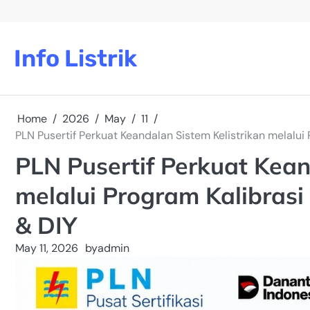
Skip
to
content
Info Listrik
Home
2026
May
11
PLN Pusertif Perkuat Keandalan Sistem Kelistrikan melalui
PLN Pusertif Perkuat Kean
melalui Program Kalibrasi
& DIY
May 11, 2026
by
admin