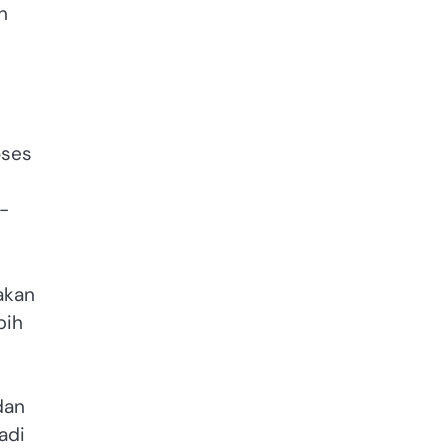
n
oses
-
akan
bih
dan
adi