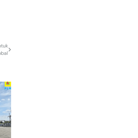
ntuk
obal