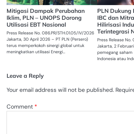
Mitigasi Dampak Perubahan
PLN Dukung L
Iklim, PLN – UNOPS Dorong
IBC dan Mitr
Utilisasi EBT Nasional
Hilirisasi Ind
Terintegrasi 
Press Release No. 086.PR/STH.01.05/IV/2026
Jakarta, 30 April 2026 – PT PLN (Persero)
Press Release No. 
terus memperkokoh sinergi global untuk
Jakarta, 2 Februar
meningkatkan utilisasi Energi…
pemegang saham PT
Indonesia atau Ind
Leave a Reply
Your email address will not be published.
Requir
Comment
*