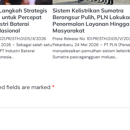
angkah Strategis
Sistem Kelistrikan Sumatra
a untuk Percepat
Berangsur Pulih, PLN Lakuka
ustri Baterai
Penormalan Layanan Hingga
Nasional
Masyarakat
021.PR/STH.01.05/II/2026
Press Release No. 101.PR/STH.01.05/V/20
i 2026 – Sebagai salah satu
Pekanbaru, 24 Mei 2026 – PT PLN (Perse
 Industri Baterai
menyelesaikan pemulihan sistem kelistrik
onesia…
Sumatra pascagangguan meluas…
ed fields are marked
*