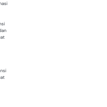
masi
nsi
 dan
uat
nsi
uat