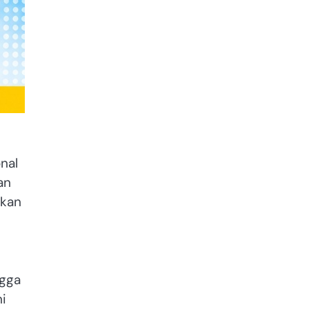
nal
an
akan
ngga
i