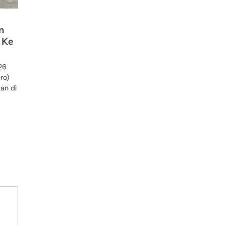
n
 Ke
26
ro)
an di