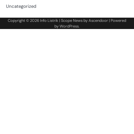
Uncategorized
Copyright © 2026
Info Listrik
| Scope News by
Ascendoor
| Powered
by
WordPress
.