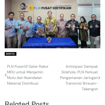
BERITA
PLN Pusertif Gelar Rakor
Antisipasi Dampak
Post
MDU untuk Menjamin
Sinkhole, PLN Perkuat
navigation
Mutu dan Keandalan
Pengamanan Jaringan
Material Distribusi
Transmisi Bireuen-
Takengon
Related Posts