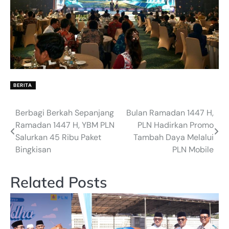
BERITA
Berbagi Berkah Sepanjang
Bulan Ramadan 1447 H,
Post
Ramadan 1447 H, YBM PLN
PLN Hadirkan Promo
navigation
Salurkan 45 Ribu Paket
Tambah Daya Melalui
Bingkisan
PLN Mobile
Related Posts