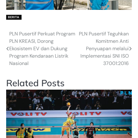
BERITA
PLN Pusertif Perkuat Program
PLN Pusertif Teguhkan
Post
PLN KREASI, Dorong
Komitmen Anti
navigation
Ekosistem EV dan Dukung
Penyuapan melalui
Program Kendaraan Listrik
Implementasi SNI ISO
Nasional
37001:2016
Related Posts