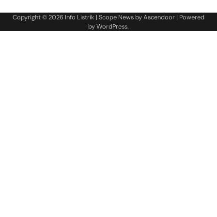
Copyright © 2026
Info Listrik
| Scope News by
Ascendoor
| Powered
by
WordPress
.